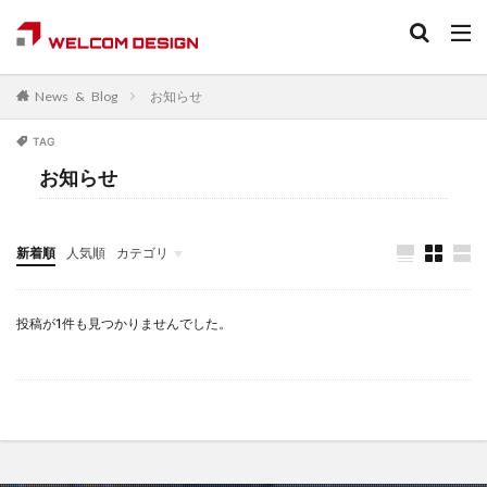
ニュース&ブログ検索
お知らせ
News & Blog
バーコードリーダ
TAG
カテゴリー
お知らせ
タグ
新着順
人気順
カテゴリ
2Dリーダ
AI
Android
Android端末
導入事例
展示会情報
製品紹介
メディア
BLE
Bluetooth
DataMatrix
DPM
DX
投稿が1件も見つかりませんでした。
iOS
OCR
QRコード
RFID
SDK
Windows
アプリ
ウェビナー
オンラインセミナー
キャッシュレス
キャッシュレス決済
キャンペーン
セルフオーダー
セルフレジ
ソフト
デジタル地域通貨