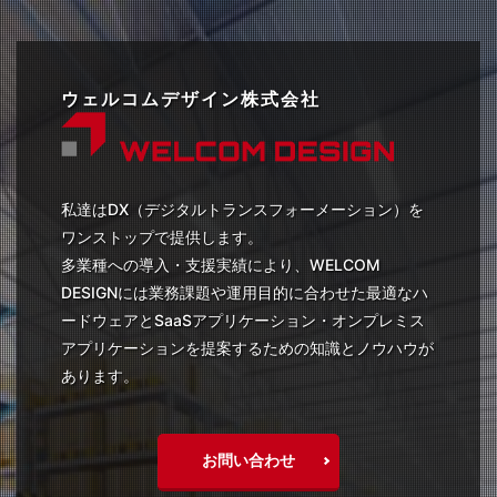
トレーサビリティ
ハンディターミナル
バーコードリーダ
ポイントカード
ポイントシステム
マイナンバーカード
メディア
ウェルコムデザイン株式会社
ワイヤレス
一括会計
下取り
入出庫管理
割引き
医療
品質管理
固定型スキャナ
在庫管理
地域活性化
導入事例
展示会
私達はDX（デジタルトランスフォーメーション）を
市町村
店舗DX
日本語QR
棚卸し
ワンストップで提供します。
業務改善
決済端末
無線
物流
画像認識
多業種への導入・支援実績により、WELCOM
組込み型スキャナ
自治体
製造
DESIGNには業務課題や運用目的に合わせた最適なハ
ードウェアとSaaSアプリケーション・オンプレミス
アプリケーションを提案するための知識とノウハウが
検索
あります。
お問い合わせ