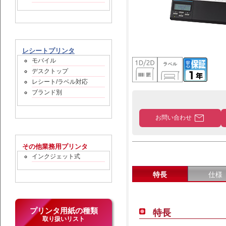
レシートプリンタ
モバイル
デスクトップ
レシート/ラベル対応
ブランド別
mail
お問い合わせ
その他業務用プリンタ
インクジェット式
特長
仕様
プリンタ用紙の種類
特長
取り扱いリスト