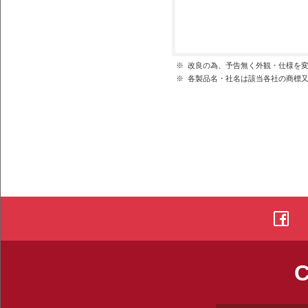
※
改良の為、予告無く外観・仕様を
※
各製品名・社名は該当各社の商標