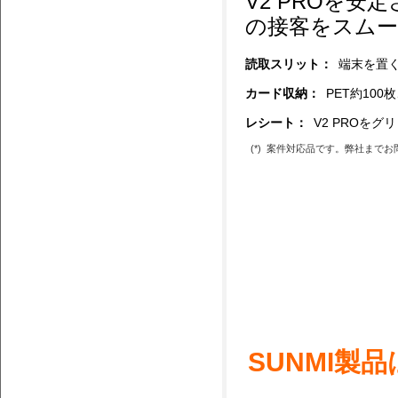
V2 PROを
の接客をスム
読取スリット：
端末を置
カード収納：
PET約100
レシート：
V2 PROを
(*)
案件対応品です。弊社までお
SUNMI製