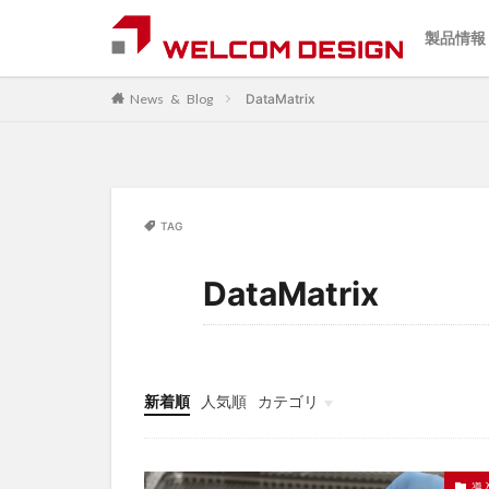
ニュース&ブログ
カテゴ
用途か
ブラン
製品情報
カテゴ
用途か
ブラン
DataMatrix
News & Blog
バーコードリーダ
カテゴリー
TAG
タグ
DataMatrix
2Dリーダ
AI
iOS
OCR
オンラインセミナ
セルフレジ
新着順
人気順
カテゴリ
バーコードリーダ
導入事例
展示会情報
製品紹介
メディア
ワイヤレス
在庫管理
地
導