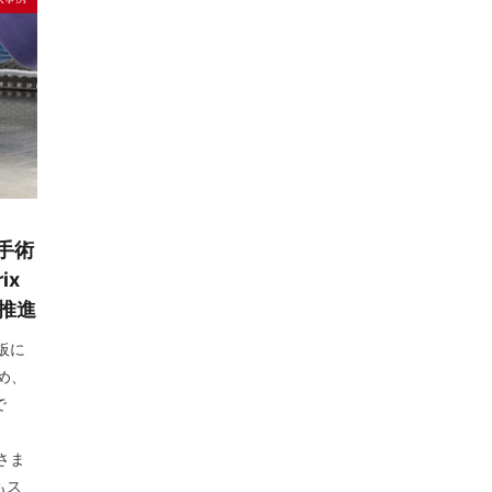
済端末
無線
物流
画像認識
組込み型スキャナ
自治体
検索
手術
ix
推進
板に
め、
で
さま
もス