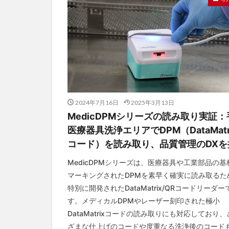
業務改善
決
2024年7月16日
2025年3月13日
MedicDPMシリーズの読み取り実証：
医療器具洗浄エリアでDPM（DataMatr
コード）を読み取り、品質管理のDXを
MedicDPMシリーズは、医療器具や工業部品の基
マーキングされたDPMを素早く確実に読み取るた
特別に開発されたDataMatrix/QRコードリーダー
す。メディカルDPMやレーザー刻印された極小
DataMatrixコードの読み取りにも対応しており、
ざまな仕上げのコードや度重なる洗浄後のコード