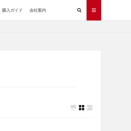
購入ガイド
会社案内
DPM
DX
オーダー
ィア
固定型スキャナ
棚卸し