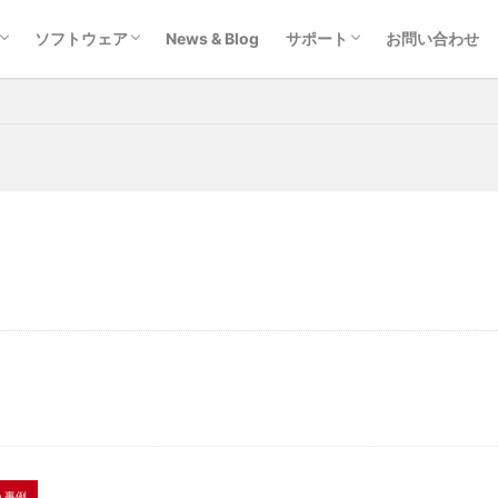
検索
リから探す
ら探す
ドから探す
WELCOMアプリ
データ収集業務
撮影+データ収集
在庫管理
OCR
照合/データチェック
コード作成
デコーダ
キーボード/ウェッジ
BHT関連
ダウンロード
ハードウェアサポート
ソフトウェアサポート
ソフトウェア
News & Blog
サポート
お問い合わせ
リから探す
ら探す
ドから探す
WELCOMアプリ
データ収集業務
撮影+データ収集
在庫管理
OCR
照合/データチェック
コード作成
デコーダ
キーボード/ウェッジ
BHT関連
ダウンロード
ハードウェアサポート
ソフトウェアサポート
Android
Android端末
BLE
Bluetooth
DataMatrix
QRコード
RFID
SDK
Windows
アプリ
ウェビナー
ー
キャッシュレス
キャッシュレス決済
キャンペーン
セルフ
ソフト
デジタル地域通貨
トレーサビリティ
ハンディターミナル
ポイントカード
ポイントシステム
マイナンバーカード
メデ
一括会計
下取り
入出庫管理
割引き
医療
品質管理
域活性化
導入事例
展示会
市町村
店舗DX
日本語QR
入事例