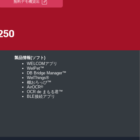
edit_square
無料デモ機貸出
250
製品情報(ソフト)
WELCOMアプリ
WelPet™
DB Bridge Manager™
WelThings®
棚おろっぴ™
AirOCR
®
OCR de まもる君™
BLE接続アプリ