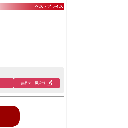
ベストプライス
edit_square
無料デモ機貸出