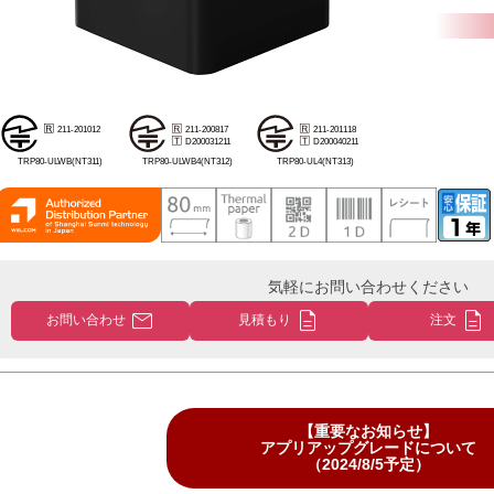
TRP80-ULWB(NT311)
TRP80-ULWB4(NT312)
TRP80-UL4(NT313)
気軽にお問い合わせください
mail
description
description
お問い合わせ
見積もり
注文
【重要なお知らせ】
アプリアップグレードについて
（2024/8/5予定）