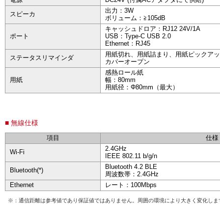
出力：3W
スピーカ
ボリューム：≧105dB
キャッシュドロア：RJ12 24V/1A
ポート
USB：Type-C USB 2.0
Ethernet：RJ45
用紙切れ、用紙詰まり、用紙ピックアッ
ステータスリマインダ
カバーオープン
感熱ロール紙
用紙
幅：80mm
用紙径：Φ80mm（最大）
■ 無線仕様
項目
仕様
2.4GHz
Wi-Fi
IEEE 802.11 b/g/n
Bluetooth 4.2 BLE
Bluetooth(*)
周波数帯：2.4GHz
Ethernet
レート：100Mbps
※：通信距離は参考値であり保証値ではありません。周囲の環境により大きく変化しま