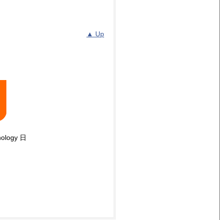
▲ Up
logy 日