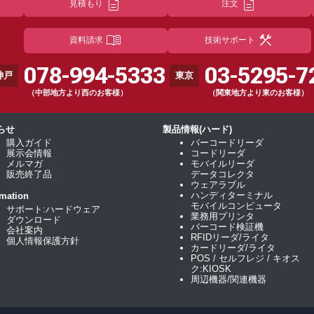
description
description
見積もり
注文
menu_book
construction
資料請求
技術サポート
078-994-5333
03-5295-7
神戸
東京
（中部地方より西のお客様）
（関東地方より東のお客様）
らせ
製品情報(ハード)
購入ガイド
バーコードリーダ
展示会情報
コードリーダ
メルマガ
モバイルリーダ
販売終了品
データコレクタ
ウェアラブル
ハンディターミナル
rmation
モバイルコンピュータ
サポート:ハードウェア
業務用プリンタ
ダウンロード
バーコード検証機
会社案内
RFIDリーダ/ライタ
個人情報保護方針
カードリーダ/ライタ
POS / セルフレジ / キオス
ク:KIOSK
周辺機器/関連機器