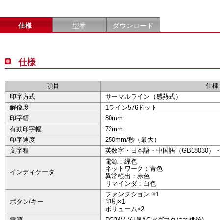
仕様
型番
ダウンロード
仕様
項目
仕様
印字方式
サーマルライン（感熱式）
解像度
1ライン576ドット
印字幅
80mm
有効印字幅
72mm
印字速度
250mm/秒（最大）
文字種
英数字・日本語・中国語（GB18030）
電源：緑色
ネットワーク：青色
インディケータ
異常検出：赤色
リマインダ：白色
ファンクション ×1
ボタン/キー
印刷×1
ボリューム×2
電源
DC24V (付属ACアダプタにて供給)