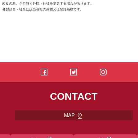
※
改良の為、予告無く外観・仕様を変更する場合があります。
※
各製品名・社名は該当各社の商標又は登録商標です。
CONTACT
pin_drop
MAP