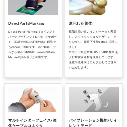
DirectPartsMarking
進化した筐体
Direct Parts Marking（ダイレクト
視認性能の良いインジケータを配置
パーツマーキング：DPM）をサポー
し、スタイリッシュなデザインであ
ト。基板や特殊な反射の無い部品で
りながら、耐落下性能1.8mを実現し
も読み取り可能です。高分解能モデ
ました。
ルなら最小分解能0.076mmのData
白色モデルは抗菌(JIS Z 2801相当)お
Matrixの読み取りが可能です。
よび耐黄変素材を使用しています。
医療や流通向けにも安心してご使用
いただけます。
マルチインターフェイス/強
バイブレーション機能/サイ
化ケーブルコネクタ
レントモード