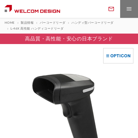
HOME
製品情報
バーコードリーダ
ハンディ型バーコードリーダ
L-46X 高性能 ハンディコードリーダ
高品質・高性能・安心の日本ブランド
製品情報
製品カテゴリ
ソフトウェア
バーコードリーダ
定置・固定・組込リーダ
サポート
ソフトウェア一覧
WELCOMアプリ
ハンディターミナル
データコレクタ
ダウンロード
保守・アフターサービス
修理について
業務・用途から探す
お問い合わせ
ウェアラブルリーダ
RFIDリーダライタ
取説・プログラムDL
カタログDL
返品・交換
ソフトウェアサポート
データ収集
在庫管理
フォームでのお問い合わせ
決済・POS端末
カードリーダ
会社案内
ニュース・トピックス
購入ガイド
展示会情報
評価用アプリDL
WELCOMアプリDL