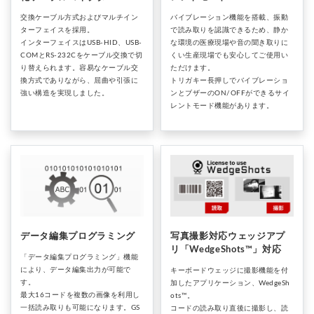
交換ケーブル方式およびマルチイン
バイブレーション機能を搭載、振動
ターフェイスを採用。
で読み取りを認識できるため、静か
インターフェイスはUSB-HID、USB-
な環境の医療現場や音の聞き取りに
COMとRS-232Cをケーブル交換で切
くい生産現場でも安心してご使用い
り替えられます。容易なケーブル交
ただけます。
換方式でありながら、屈曲や引張に
トリガキー長押しでバイブレーショ
強い構造を実現しました。
ンとブザーのON/OFFができるサイ
レントモード機能があります。
データ編集プログラミング
写真撮影対応ウェッジアプ
リ「WedgeShots™」対応
「データ編集プログラミング」機能
により、データ編集出力が可能で
キーボードウェッジに撮影機能を付
す。
加したアプリケーション、WedgeSh
最大16コードを複数の画像を利用し
ots™。
一括読み取りも可能になります。GS
コードの読み取り直後に撮影し、読