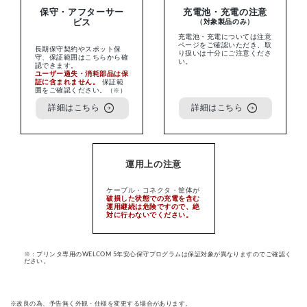
保守・アフターサー
充電池・充電の注意
ビス
（対象製品のみ）
充電池・充電については注意
ページをご確認いただき、取
長期保守契約やスポット保
り扱いは十分にご注意くださ
守、保証範囲はこちらから確
い。
認できます。
ユーザー過失・消耗部品は保
証に含まれません。
保証範
囲をご確認ください。
（※）
arrow_circle_right
arrow_circle_right
詳細はこちら
詳細はこちら
運用上の注意
ケーブル・コネクタ・筐体が
破損した状態での充電を含む
運用継続は危険ですので、絶
対に行わないでください。
※：プリンタ専用のWELCOM 5年安心保守プログラムは保証対象が異なりますのでご確認く
ださい。
※改良の為、予告無く外観・仕様を変更する場合があります。