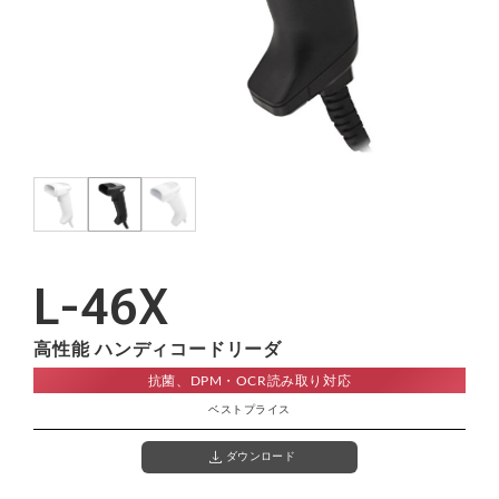
OCR
照合・チェック
お問い合わせ
お見積り依頼
業務用プリンタ
バーコード検証機
数量カウント
画像撮影・収集
資料請求
無料デモ機・貸出
機能・用途から探す
バーコード作成
キーボードウェッジ
注文フォーム
開発・カスタマイズ相談
小売・POS
医療・ヘルスケア
デコーダ
BHT関連
公共・選挙
パスポート読み取り
電話でのお問い合わせ
Honeywell関連
L-46X
OCR対応
DPM対応
03-5295-7250
東京｜関東地方より東のお客様
お勧めアプリ
高性能 ハンディコードリーダ
画像エビデンス
iPadと接続スキャナ
抗菌、DPM・OCR読み取り対応
078-994-5333
™
®
WelPet
AirOCR
Edge
神戸｜中部地方より西のお客様
ベストプライス
ハンディ業務アプリ
オンデバイスOCR
コスト重視モデル
download
ダウンロード
®
™
WelThings
AirWebApp
在庫管理ソフト
Webデータ収集