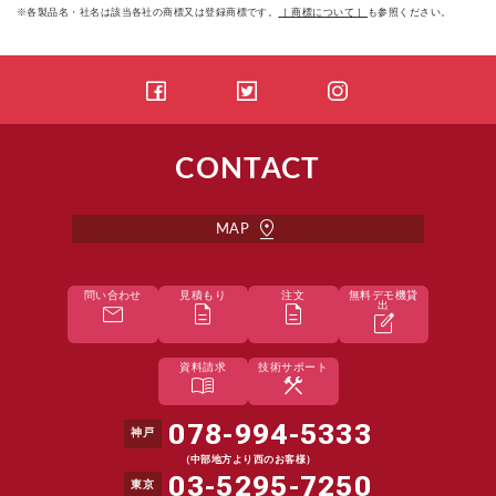
※各製品名・社名は該当各社の商標又は登録商標です。
［ 商標について ］
も参照ください。
CONTACT
pin_drop
MAP
問い合わせ
見積もり
注文
無料デモ機貸
mail
description
description
出
edit_square
資料請求
技術サポート
menu_book
construction
078-994-5333
神戸
（中部地方より西のお客様）
03-5295-7250
東京