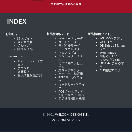
（関東地方より東のお客様）
INDEX
お知らせ
製品情報(ハード)
製品情報(ソフト)
購入ガイド
バーコードリーダ
WELCOMアプリ
展示会情報
コードリーダ
WelPet™
メルマガ
モバイルリーダ
DB Bridge Manag
販売終了品
データコレクタ
er™
ウェアラブル
WelThings®
ハンディターミナ
棚おろっぴ™
Information
®
ル
AirOCR
Edge
サポート:ハードウ
モバイルコンピュ
OCR de まもる君
ェア
ータ
™
ダウンロード
業務用プリンタ
BLE接続アプリ
会社案内
バーコード検証機
個人情報保護方針
RFIDリーダ/ライ
タ
カードリーダ/ライ
タ
POS / セルフレジ
/ キオスク:KIOSK
周辺機器/関連機器
© 2001
WELCOM DESIGN K.K.
WELCOM MEMBER