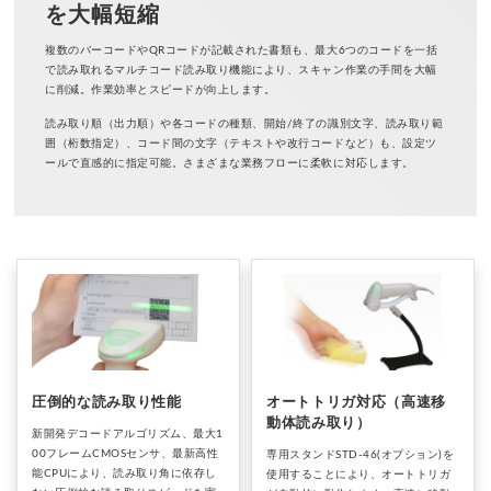
を大幅短縮
複数のバーコードやQRコードが記載された書類も、最大6つのコードを一括
で読み取れるマルチコード読み取り機能により、スキャン作業の手間を大幅
に削減。作業効率とスピードが向上します。
読み取り順（出力順）や各コードの種類、開始/終了の識別文字、読み取り範
囲（桁数指定）、コード間の文字（テキストや改行コードなど）も、設定ツ
ールで直感的に指定可能。さまざまな業務フローに柔軟に対応します。
圧倒的な読み取り性能
オートトリガ対応（高速移
動体読み取り）
新開発デコードアルゴリズム、最大1
00フレームCMOSセンサ、最新高性
専用スタンドSTD-46(オプション)を
能CPUにより、読み取り角に依存し
使用することにより、オートトリガ