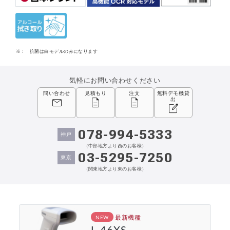
※：
抗菌は白モデルのみになります
気軽にお問い合わせください
問い合わせ
見積もり
注文
無料デモ機貸
mail
description
description
出
edit_square
078-994-5333
神戸
（中部地方より西のお客様）
03-5295-7250
東京
（関東地方より東のお客様）
最新機種
NEW