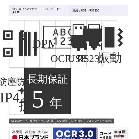
メーカーから選ぶ
CountThings
読み取り：2次元コード・バーコード・
接続：USB・RS232C
OCR
数量カウント
WELCOMアプリ使用ライセンス付属
OCR標準
DPM標準
マルチコード一括読取