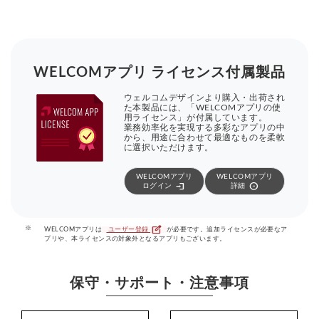
WELCOMアプリ ライセンス付属製品
ウェルコムデザインより購入・出荷され
た本製品には、「WELCOMアプリの使
用ライセンス」が付属しています。
業務効率化を実現する多彩なアプリの中
から、用途に合わせて最適なものを柔軟
に選択いただけます。
WELCOMアプリ
WELCOMアプリ
login
arrow_circle_right
ログイン
詳細
edit_square
※
WELCOMアプリは
ユーザー登録
が必要です。追加ライセンスが必要なア
プリや、本ライセンスの対象外となるアプリもございます。
保守・サポート・注意事項