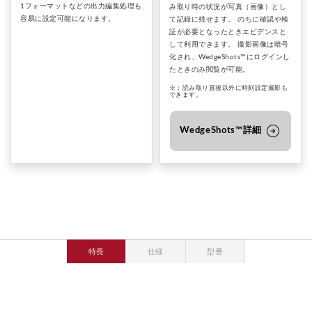
1フォーマットなどの出力編集処理も
み取り時の状況が写真（画像）とし
容易に設定可能になります。
て記録に残せます。 のちに確認や検
証が必要となったときエビデンスと
して利用できます。 撮影画像は暗号
化され、WedgeShots™にログインし
たときのみ閲覧が可能。
※：読み取り直後以外に時刻設定撮影も
できます。
arrow_circle_right
WedgeShots™詳細
特長
仕様
型番