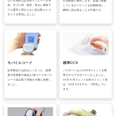
ない圧倒的な読み取りスピードを実
が自動的に動作します。高速に移動
現。手ブレ時、暗所、明るい環境下
しているターゲットを自動検知し、
でも通常と変わらない読み取りレス
瞬時に読み取ることが可能です。
ポンスを実現しました。
モバイルコード
標準OCR
従来製品では読みにくかった、低輝
パスポートなどのOCRフォントを標
度や高密度の液晶上QRコードやバー
準モデルでサポートいたしました。
コード読み取り性能を大幅に改善し
OCR-A/Bフォント以外のフォント形
ました。
は「OCR 3.0モデル」で対応してい
ます。