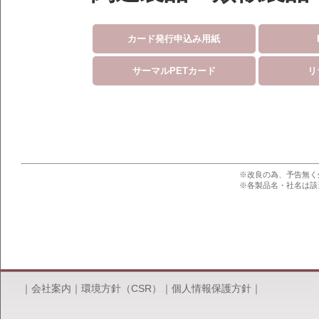
カード発行申込み用紙
サーマルPETカード
リ
※改良の為、予告無く
※各製品名・社名は該
｜
会社案内
｜
環境方針（CSR）
｜
個人情報保護方針
｜