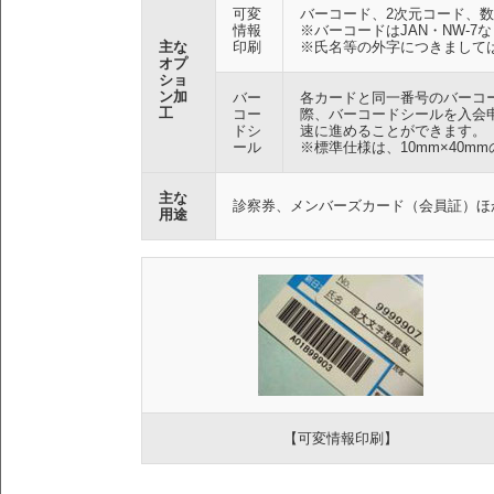
可変
バーコード、2次元コード、
情報
※バーコードはJAN・NW-
主な
印刷
※氏名等の外字につきまして
オプ
ショ
ン加
バー
各カードと同一番号のバーコ
工
コー
際、バーコードシールを入会
ドシ
速に進めることができます。
ール
※標準仕様は、10mm×40
主な
診察券、メンバーズカード（会員証）ほ
用途
【可変情報印刷】