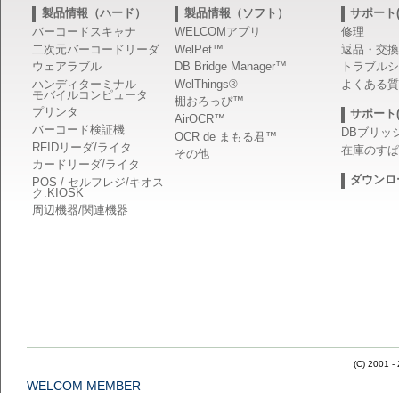
製品情報（ハード）
製品情報（ソフト）
サポート(
バーコードスキャナ
WELCOMアプリ
修理
二次元バーコードリーダ
WelPet™
返品・交換
ウェアラブル
DB Bridge Manager™
トラブルシ
ハンディターミナル
WelThings®
よくある質
モバイルコンピュータ
棚おろっぴ™
プリンタ
サポート(
AirOCR™
バーコード検証機
DBブリッ
OCR de まもる君™
RFIDリーダ/ライタ
在庫のすぱ
その他
カードリーダ/ライタ
ダウンロ
POS / セルフレジ/キオス
ク:KIOSK
周辺機器/関連機器
(C) 2001 -
WELCOM MEMBER