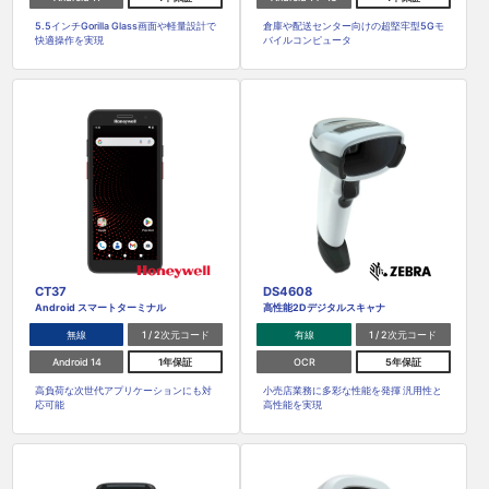
5.5インチGorilla Glass画面や軽量設計で
倉庫や配送センター向けの超堅牢型5Gモ
快適操作を実現
バイルコンピュータ
CT37
DS4608
Android スマートターミナル
高性能2Dデジタルスキャナ
無線
1 / 2次元コード
有線
1 / 2次元コード
Android 14
1年保証
OCR
5年保証
高負荷な次世代アプリケーションにも対
小売店業務に多彩な性能を発揮 汎用性と
応可能
高性能を実現