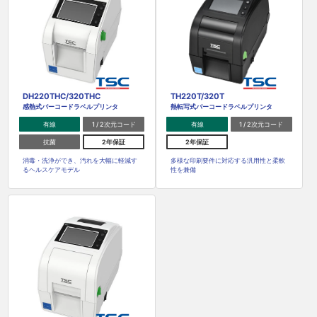
DH220THC/320THC
TH220T/320T
感熱式バーコードラベルプリンタ
熱転写式バーコードラベルプリンタ
有線
1 / 2次元コード
有線
1 / 2次元コード
抗菌
2年保証
2年保証
消毒・洗浄ができ、汚れを大幅に軽減す
多様な印刷要件に対応する汎用性と柔軟
るヘルスケアモデル
性を兼備