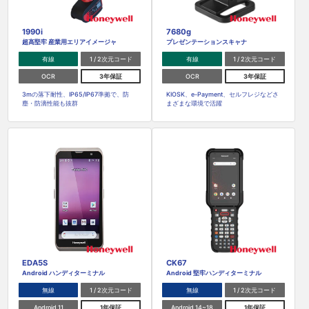
1990i
7680g
超高堅牢 産業用エリアイメージャ
プレゼンテーションスキャナ
有線
1 / 2次元コード
有線
1 / 2次元コード
OCR
3年保証
OCR
3年保証
3mの落下耐性、IP65/IP67準拠で、防
KIOSK、e-Payment、セルフレジなどさ
塵・防滴性能も抜群
まざまな環境で活躍
EDA5S
CK67
Android ハンディターミナル
Android 堅牢ハンディターミナル
無線
1 / 2次元コード
無線
1 / 2次元コード
Android 11
1年保証
Android 14~18
1年保証