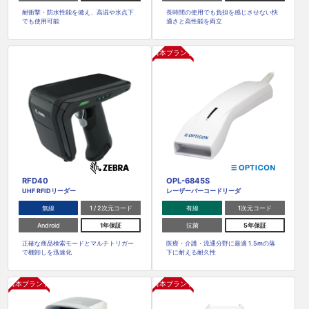
耐衝撃・防水性能を備え、高温や氷点下
長時間の使用でも負担を感じさせない快
でも使用可能
適さと高性能を両立
日本ブランド
RFD40
OPL-6845S
UHF RFIDリーダー
レーザーバーコードリーダ
無線
1 / 2次元コード
有線
1次元コード
Android
1年保証
抗菌
5年保証
正確な商品検索モードとマルチトリガー
医療・介護・流通分野に最適 1.5mの落
で棚卸しを迅速化
下に耐える耐久性
日本ブランド
日本ブランド