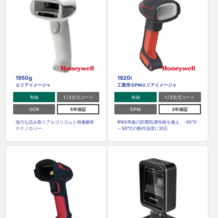
1950g
1920i
エリアイメージャ
工業用 DPMエリアイメージャ
有線
1 / 2次元コード
有線
1 / 2次元コード
OCR
5年保証
DPM
3年保証
強力な読み取りアルゴリズムと画像解析
IP65準拠の防塵防滴性能を備え、-30℃
テクノロジー
～50℃の動作温度に対応