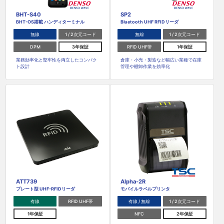
BHT-S40
SP2
BHT-OS搭載 ハンディターミナル
Bluetooth UHF RFIDリーダ
無線
1 / 2次元コード
無線
1 / 2次元コード
DPM
3年保証
RFID UHF帯
1年保証
業務効率化と堅牢性を両立したコンパク
倉庫・小売・製造など幅広い業種で在庫
ト設計
管理や棚卸作業を効率化
ATT739
Alpha-2R
プレート型 UHF-RFIDリーダ
モバイルラベルプリンタ
有線
RFID UHF帯
有線 / 無線
1 / 2次元コード
1年保証
NFC
2年保証