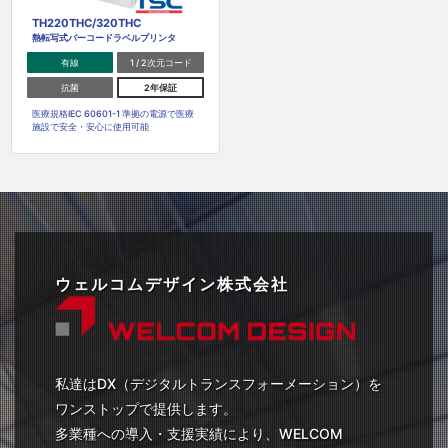
TH220THC/320THC
熱転写式バーコードラベルプリンタ
有線
1 / 2次元コード
抗菌
2年保証
医療規格IEC 60601-1 準拠の電源で医療
施設で安全・安心に使用可能
ウェルコムデザイン株式会社
私達はDX（デジタルトランスフォーメーション）を
ワンストップで提供します。
多業種への導入・支援実績により、WELCOM