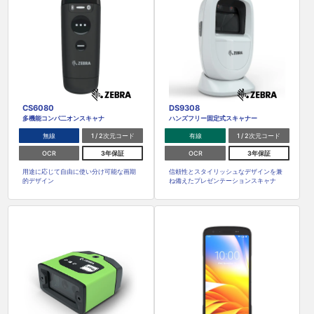
CS6080
DS9308
多機能コンパ二オンスキャナ
ハンズフリー固定式スキャナー
無線
1 / 2次元コード
有線
1 / 2次元コード
OCR
3年保証
OCR
3年保証
用途に応じて自由に使い分け可能な画期
信頼性とスタイリッシュなデザインを兼
的デザイン
ね備えたプレゼンテーションスキャナ