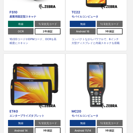
FS10
TC22
産業用固定型スキャナ
モバイルコンピュータ
有線
1 / 2次元コード
無線
1 / 2次元コード
OCR
2年保証
Android 16
1年保証
1D/2DコードやDPMコード、OCRを高
コンパクトながらパワフルで、6インチ
精度にスキャン
大型ディスプレイと内蔵スキャナを搭載
ET40
MC20
エンタープライズタブレット
モバイルコンピュータ
無線
1 / 2次元コード
無線
1 / 2次元コード
Android 14
1年保証
Android 11/14
1年保証