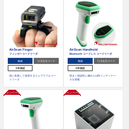
AirScan Finger
AirScan Handheld
フィンガーコードリーダ
Bluetooth コードレス コードリーダ
無線
1 / 2次元コード
無線
1 / 2次元コード
2年保証
2年保証
指に装着して使用するウェアラブルコー
明るく視認性に優れたLEDインディケー
ドリーダ
タを搭載
キャンペーン
キャンペーン