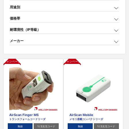
トレーサビリティ
ハンディターミナル
用途別
バーコードリーダ
ポイントカード
価格帯
ポイントシステム
マイナンバーカード
メディア
耐環境性（IP等級）
ワイヤレス
一括会計
下取り
入出庫管理
割引き
医療
品質管理
固定型スキャナ
メーカー
在庫管理
地域活性化
導入事例
展示会
市町村
店舗DX
日本語QR
棚卸し
キャンペーン
キャンペーン
業務改善
決済端末
無線
物流
画像認識
組込み型スキャナ
自治体
製造
検索
AirScan Finger MS
AirScan Mobile
トランスフォームコードリーダ
メモリ搭載コンパクトリーダ
無線
1 / 2次元コード
無線
1 / 2次元コード