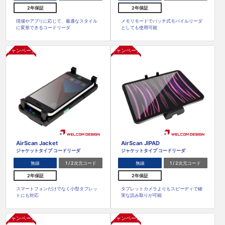
2年保証
2年保証
現場やアプリに応じて、最適なスタイル
メモリモードでバッチ式モバイルリーダ
に変形できるコードリーダ
としても使用可能
キャンペーン
キャンペーン
AirScan Jacket
AirScan JIPAD
ジャケットタイプ コードリーダ
ジャケットタイプ コードリーダ
無線
1 / 2次元コード
無線
1 / 2次元コード
2年保証
2年保証
スマートフォンだけでなく小型タブレッ
タブレットカメラよりもスピーディで確
トにも対応
実な読み取りが可能
キャンペーン
キャンペーン