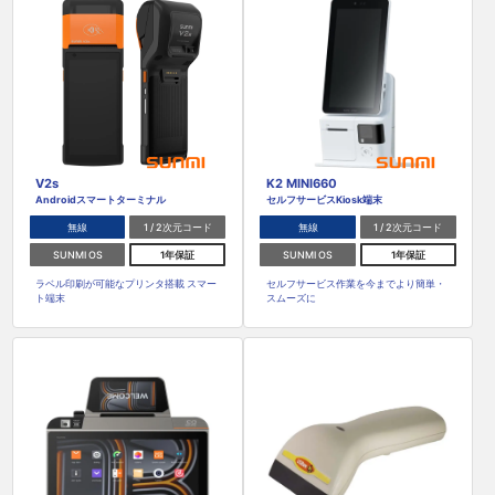
V2s
K2 MINI660
Androidスマートターミナル
セルフサービスKiosk端末
無線
1 / 2次元コード
無線
1 / 2次元コード
SUNMI OS
1年保証
SUNMI OS
1年保証
ラベル印刷が可能なプリンタ搭載 スマー
セルフサービス作業を今までより簡単・
ト端末
スムーズに