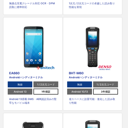
無接点充電クレードル対応 OCR・DPM
1次元 / 2次元コードの卓越した読み取り
読取に標準対応
性能を実現
EA660
BHT-M60
Androidハンディターミナル
Androidハンディターミナル
無線
1 / 2次元コード
無線
1 / 2次元コード
Android 13
1年保証
Android 10/13
3年保証
Android 13搭載 GMS・AER認証済みの堅
省スペースに設置可能・進化した読み取
牢なモバイル端末
り性能