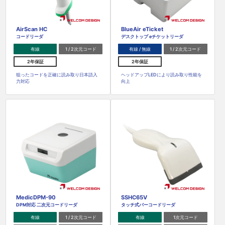
AirScan HC
BlueAir eTicket
コードリーダ
デスクトップ eチケットリーダ
有線
1 / 2次元コード
有線 / 無線
1 / 2次元コード
2年保証
2年保証
狙ったコードを正確に読み取り日本語入
ヘッドアップLEDにより読み取り性能を
力対応
向上
MedicDPM-90
SSHC65V
DPM対応 二次元コードリーダ
タッチ式バーコードリーダ
有線
1 / 2次元コード
有線
1次元コード