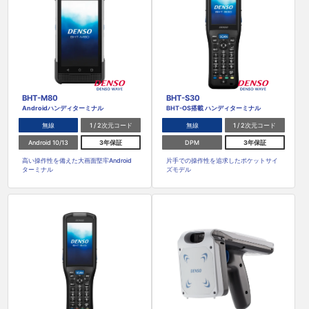
BHT-M80
BHT-S30
Androidハンディターミナル
BHT-OS搭載 ハンディターミナル
無線
1 / 2次元コード
無線
1 / 2次元コード
Android 10/13
3年保証
DPM
3年保証
高い操作性を備えた大画面堅牢Android
片手での操作性を追求したポケットサイ
ターミナル
ズモデル