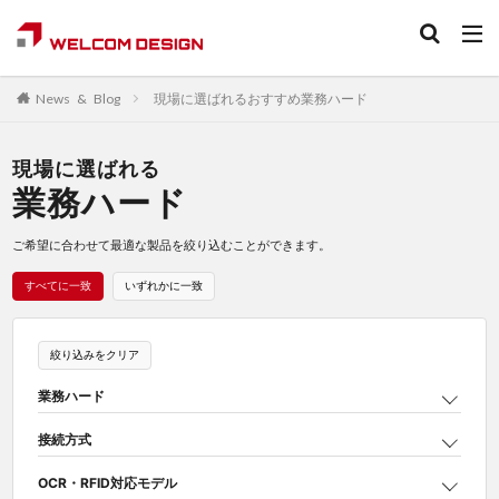
ニュース&ブログ検索
現場に選ばれるおすすめ業務ハード
News & Blog
バーコードリーダ
カテゴリー
現場に選ばれる
業務ハード
ご希望に合わせて最適な製品を絞り込むことができます。
タグ
すべてに一致
いずれかに一致
2Dリーダ
AI
Android
Android端末
BLE
Bluetooth
DataMatrix
DPM
DX
iOS
OCR
QRコード
RFID
SDK
絞り込みをクリア
Windows
アプリ
ウェビナー
業務ハード
オンラインセミナー
キャッシュレス
接続方式
キャッシュレス決済
キャンペーン
セルフオーダー
OCR・RFID対応モデル
セルフレジ
ソフト
デジタル地域通貨