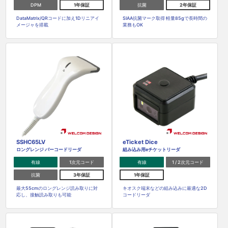
DPM
1年保証
抗菌
2年保証
DataMatrix/QRコードに加え1Dリニアイ
SIAA抗菌マーク取得 軽量85gで長時間の
メージャを搭載
業務もOK
SSHC65LV
eTicket Dice
ロングレンジ バーコードリーダ
組み込み用eチケットリーダ
有線
1次元コード
有線
1 / 2次元コード
抗菌
3年保証
1年保証
最大55cmのロングレンジ読み取りに対
キオスク端末などの組み込みに最適な2D
応し、接触読み取りも可能
コードリーダ