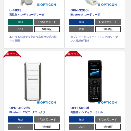
L-46XS
OPN-3200i
高性能 ハンディコードリーダ
Bluetooth コードリーダ
有線
1 / 2次元コード
無線
1 / 2次元コード
OCR
5年保証
抗菌
1年保証
あらゆる現場で安定かつ高精度な読み取
タブレットやスマートフォンとのワイヤ
りを実現
レス接続が可能
日本ブランド
日本ブランド
OPN-3102i/n
OPH-5000i
Bluetooth 2Dデータコレクタ
高性能 ハンディターミナル
無線
1 / 2次元コード
無線
1 / 2次元コード
OCR
1年保証
OCR
1年保証