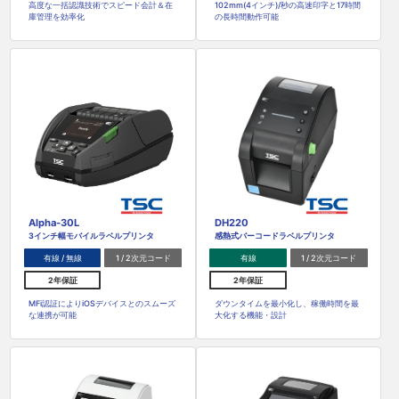
高度な一括認識技術でスピード会計＆在
102mm(4インチ)/秒の高速印字と17時間
庫管理を効率化
の長時間動作可能
Alpha-30L
DH220
3インチ幅モバイルラベルプリンタ
感熱式バーコードラベルプリンタ
有線 / 無線
1 / 2次元コード
有線
1 / 2次元コード
2年保証
2年保証
MFi認証によりiOSデバイスとのスムーズ
ダウンタイムを最小化し、稼働時間を最
な連携が可能
大化する機能・設計