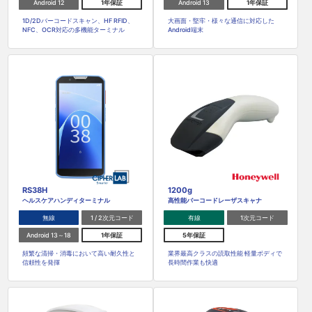
Android 12
1年保証
Android 13
1年保証
1D/2Dバーコードスキャン、HF RFID、
大画面・堅牢・様々な通信に対応した
NFC、OCR対応の多機能ターミナル
Android端末
RS38H
1200g
ヘルスケアハンディターミナル
高性能バーコードレーザスキャナ
無線
1 / 2次元コード
有線
1次元コード
Android 13～18
1年保証
5年保証
頻繁な清掃・消毒において高い耐久性と
業界最高クラスの読取性能 軽量ボディで
信頼性を発揮
長時間作業も快適