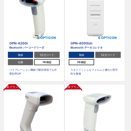
OPN-4200i
OPN-4000i/n
Bluetooth バーコードリーダ
Bluetooth データコレクタ
無線
1次元コード
無線
1次元コード
抗菌
1年保証
1年保証
バイブレーション機能で騒音環境でも作
スタイリッシュなフォルムと優れた堅牢
業効率UP
性を兼備
日本ブランド
日本ブランド