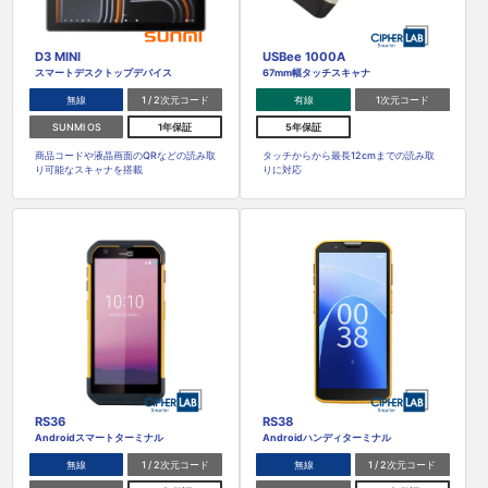
D3 MINI
USBee 1000A
スマートデスクトップデバイス
67mm幅タッチスキャナ
無線
1 / 2次元コード
有線
1次元コード
SUNMI OS
1年保証
5年保証
商品コードや液晶画面のQRなどの読み取
タッチからから最長12cmまでの読み取
り可能なスキャナを搭載
りに対応
RS36
RS38
Androidスマートターミナル
Androidハンディターミナル
無線
1 / 2次元コード
無線
1 / 2次元コード