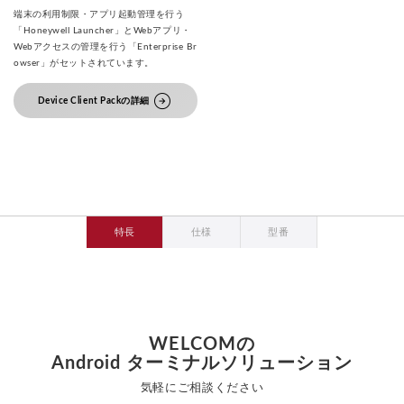
端末の利用制限・アプリ起動管理を行う
「Honeywell Launcher」とWebアプリ・
Webアクセスの管理を行う「Enterprise Br
owser」がセットされています。
arrow_circle_right
Device Client Packの詳細
特長
仕様
型番
WELCOMの
Android ターミナルソリューション
気軽にご相談ください