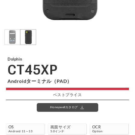
OCR
照合・チェック
お問い合わせ
お見積り依頼
業務用プリンタ
バーコード検証機
数量カウント
画像撮影・収集
資料請求
無料デモ機・貸出
機能・用途から探す
バーコード作成
キーボードウェッジ
注文フォーム
開発・カスタマイズ相談
小売・POS
医療・ヘルスケア
デコーダ
BHT関連
Dolphin
公共・選挙
パスポート読み取り
CT45XP
電話でのお問い合わせ
Honeywell関連
OCR対応
DPM対応
Androidターミナル（PAD）
03-5295-7250
東京｜関東地方より東のお客様
お勧めアプリ
ベストプライス
画像エビデンス
iPadと接続スキャナ
078-994-5333
download
™
®
WelPet
AirOCR
Edge
Honeywellカタログ
神戸｜中部地方より西のお客様
ハンディ業務アプリ
オンデバイスOCR
コスト重視モデル
®
™
WelThings
AirWebApp
OS
画面サイズ
OCR
在庫管理ソフト
Webデータ収集
Android 11～13
5.0インチ
Option