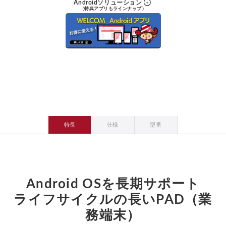
arrow_circle_down
Androidソリューション
（特典アプリもラインナップ）
特長
仕様
型番
Android OSを長期サポート
ライフサイクルの長いPAD（業
務端末）