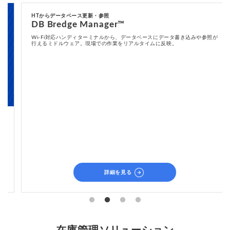
HTからデータベース更新・参照
DB Bredge Manager™
Wi-Fi対応ハンディターミナルから、データベースにデータ書き込みや参照が
行えるミドルウェア。現場での作業をリアルタイムに反映。
arrow_circle_right
詳細を見る