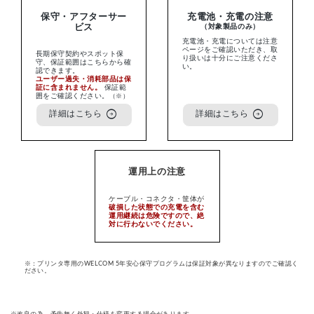
保守・アフターサー
充電池・充電の注意
ビス
（対象製品のみ）
充電池・充電については注意
ページをご確認いただき、取
長期保守契約やスポット保
り扱いは十分にご注意くださ
守、保証範囲はこちらから確
い。
認できます。
ユーザー過失・消耗部品は保
証に含まれません。
保証範
囲をご確認ください。
（※）
arrow_circle_right
arrow_circle_right
詳細はこちら
詳細はこちら
運用上の注意
ケーブル・コネクタ・筐体が
破損した状態での充電を含む
運用継続は危険ですので、絶
対に行わないでください。
※：プリンタ専用のWELCOM 5年安心保守プログラムは保証対象が異なりますのでご確認く
ださい。