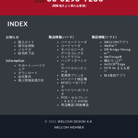
（関東地方より東のお客様）
INDEX
お知らせ
製品情報(ハード)
製品情報(ソフト)
購入ガイド
バーコードリーダ
WELCOMアプリ
展示会情報
コードリーダ
WelPet™
メルマガ
モバイルリーダ
DB Bridge Manag
販売終了品
データコレクタ
er™
ウェアラブル
WelThings®
ハンディターミナ
棚おろっぴ™
Information
®
ル
AirOCR
Edge
サポート:ハードウ
モバイルコンピュ
OCR de まもる君
ェア
ータ
™
ダウンロード
業務用プリンタ
BLE接続アプリ
会社案内
バーコード検証機
個人情報保護方針
RFIDリーダ/ライ
タ
カードリーダ/ライ
タ
POS / セルフレジ
/ キオスク:KIOSK
周辺機器/関連機器
© 2001
WELCOM DESIGN K.K.
WELCOM MEMBER