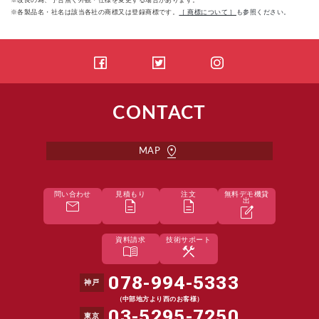
※改良の為、予告無く外観・仕様を変更する場合があります。
※各製品名・社名は該当各社の商標又は登録商標です。
［ 商標について ］
も参照ください。
CONTACT
pin_drop
MAP
問い合わせ
見積もり
注文
無料デモ機貸
mail
description
description
出
edit_square
資料請求
技術サポート
menu_book
construction
078-994-5333
神戸
（中部地方より西のお客様）
03-5295-7250
東京