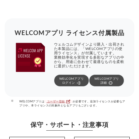
WELCOMアプリ ライセンス付属製品
ウェルコムデザインより購入・出荷され
た本製品には、「WELCOMアプリの使
用ライセンス」が付属しています。
業務効率化を実現する多彩なアプリの中
から、用途に合わせて最適なものを柔軟
に選択いただけます。
WELCOMアプリ
WELCOMアプリ
login
arrow_circle_right
ログイン
詳細
edit_square
※
WELCOMアプリは
ユーザー登録
が必要です。追加ライセンスが必要なア
プリや、本ライセンスの対象外となるアプリもございます。
保守・サポート・注意事項