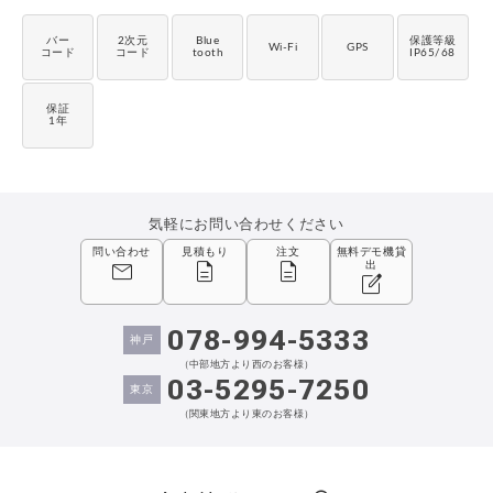
メーカーから選ぶ
CountThings
バー
2次元
Blue
保護等級
数量カウント
Wi-Fi
GPS
コード
コード
tooth
IP65/68
保証
1年
気軽にお問い合わせください
問い合わせ
見積もり
注文
無料デモ機貸
mail
description
description
出
edit_square
078-994-5333
神戸
（中部地方より西のお客様）
03-5295-7250
東京
（関東地方より東のお客様）