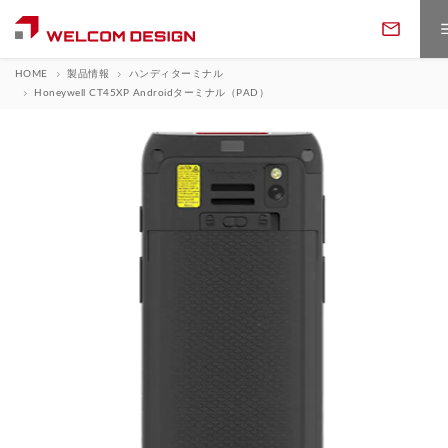
HOME
製品情報
ハンディターミナル
Honeywell CT45XP Androidターミナル（PAD）
製品情報
製品カテゴリ
ソフトウェア
バーコードリーダ
定置・固定・組込リーダ
サポート
ソフトウェア一覧
WELCOMアプリ
ハンディターミナル
データコレクタ
ダウンロード
保守・アフターサービス
修理について
業務・用途から探す
お問い合わせ
ウェアラブルリーダ
RFIDリーダライタ
取説・プログラムDL
カタログDL
返品・交換
ソフトウェアサポート
データ収集
在庫管理
フォームでのお問い合わせ
決済・POS端末
カードリーダ
会社案内
ニュース・トピックス
購入ガイド
展示会情報
評価用アプリDL
WELCOMアプリDL