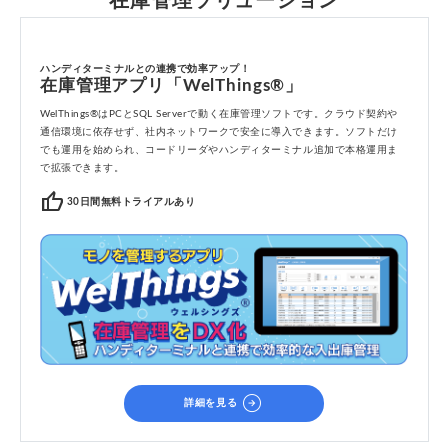
在庫管理ソリューション
ハンディターミナルとの連携で効率アップ！
在庫管理アプリ「WelThings®」
WelThings®はPCとSQL Serverで動く在庫管理ソフトです。クラウド契約や
通信環境に依存せず、社内ネットワークで安全に導入できます。ソフトだけ
でも運用を始められ、コードリーダやハンディターミナル追加で本格運用ま
で拡張できます。
thumb_up
30日間無料トライアルあり
arrow_circle_right
詳細を見る