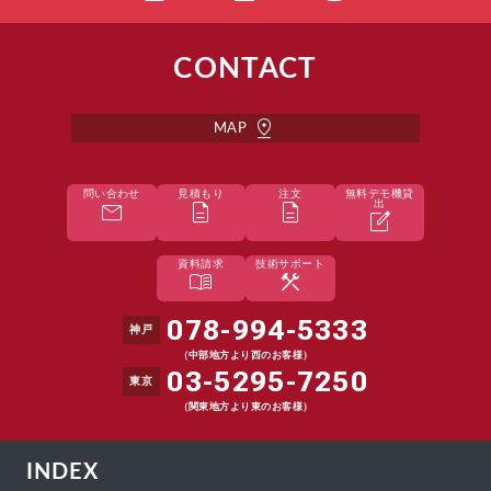
CONTACT
pin_drop
MAP
問い合わせ
見積もり
注文
無料デモ機貸
mail
description
description
出
edit_square
資料請求
技術サポート
menu_book
construction
078-994-5333
神戸
（中部地方より西のお客様）
03-5295-7250
東京
（関東地方より東のお客様）
INDEX