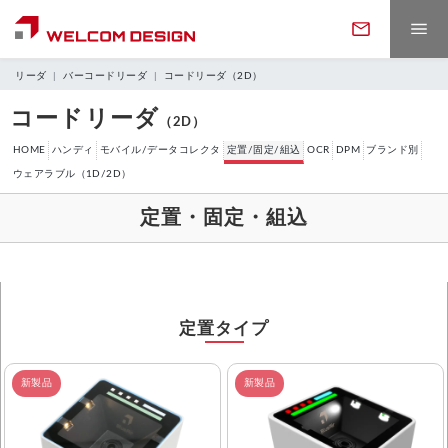
リーダ
バーコードリーダ
コードリーダ（2D）
コードリーダ
（2D）
製品情報
HOME
ハンディ
モバイル/データコレクタ
定置/固定/組込
OCR
DPM
ブランド別
ウェアラブル（1D/2D）
製品カテゴリ
ソフトウェア
定置・固定・組込
バーコードリーダ
定置・固定・組込リーダ
サポート
ソフトウェア一覧
WELCOMアプリ
ハンディターミナル
データコレクタ
ダウンロード
保守・アフターサービス
修理について
定置タイプ
業務・用途から探す
お問い合わせ
ウェアラブルリーダ
RFIDリーダライタ
取説・プログラムDL
カタログDL
新製品
新製品
返品・交換
ソフトウェアサポート
データ収集
在庫管理
フォームでのお問い合わせ
決済・POS端末
カードリーダ
会社案内
ニュース・トピックス
購入ガイド
展示会情報
評価用アプリDL
WELCOMアプリDL