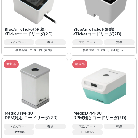
OCR
照合・チェック
お問い合わせ
お見積り依頼
業務用プリンタ
バーコード検証機
数量カウント
画像撮影・収集
資料請求
無料デモ機・貸出
BlueAir eTicket(有線)
BlueAir eTicket(無線)
機能・用途から探す
eTicketコードリーダ(2D)
eTicketコードリーダ(2D)
バーコード作成
キーボードウェッジ
2次元コード
有線
2次元コード
無線
注文フォーム
開発・カスタマイズ相談
小売・POS
医療・ヘルスケア
参考価格：23,000円（税別）
参考価格：33,000円（税別）～
デコーダ
BHT関連
新製品
新製品
公共・選挙
パスポート読み取り
電話でのお問い合わせ
Honeywell関連
OCR対応
DPM対応
03-5295-7250
東京｜関東地方より東のお客様
お勧めアプリ
画像エビデンス
iPadと接続スキャナ
078-994-5333
™
®
WelPet
AirOCR
Edge
神戸｜中部地方より西のお客様
MedicDPM-10
MedicDPM-90
ハンディ業務アプリ
オンデバイスOCR
DPM対応 コードリーダ(2D)
DPM対応 コードリーダ(2D)
コスト重視モデル
2次元コード
有線
2次元コード
有線
®
™
WelThings
AirWebApp
在庫管理ソフト
Webデータ収集
DPM対応
DPM対応