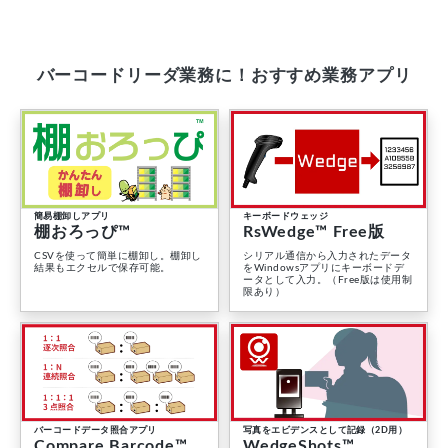
バーコードリーダ業務に！おすすめ業務アプリ
簡易棚卸しアプリ
キーボードウェッジ
棚おろっぴ™
RsWedge™ Free版
CSVを使って簡単に棚卸し。棚卸し
シリアル通信から入力されたデータ
結果もエクセルで保存可能。
をWindowsアプリにキーボードデ
ータとして入力。（Free版は使用制
限あり）
バーコードデータ照合アプリ
写真をエビデンスとして記録（2D用）
Compare Barcode™
WedgeShots™