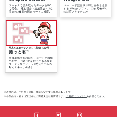
スキャナで読み取ったデータをPC
バーコード読み取り時に画像も撮影
で照合。 逐次照合・連続照合・3点
する Wedgeソフト。（2次元モデル
照合の3種類の照合モードに対応。
の対応スキャナのみ）
写真をエビデンスとして記録（2D用）
撮っと君™
画像単体撮影のほか、コードと画像
の1対1、N対Nの記録もできる撮影
ユーティリティ。（2次元モデルの
対応スキャナのみ）
※改良の為、予告無く外観・仕様を変更する場合があります。
※各製品名・社名は該当各社の商標又は登録商標です。
［ 商標について ］
も参照ください。