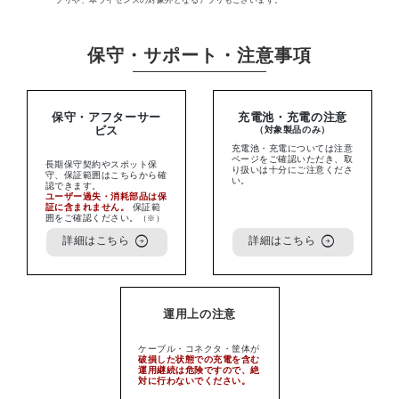
プリや、本ライセンスの対象外となるアプリもございます。
保守・サポート・注意事項
保守・アフターサー
充電池・充電の注意
ビス
（対象製品のみ）
充電池・充電については注意
ページをご確認いただき、取
長期保守契約やスポット保
り扱いは十分にご注意くださ
守、保証範囲はこちらから確
い。
認できます。
ユーザー過失・消耗部品は保
証に含まれません。
保証範
囲をご確認ください。
（※）
arrow_circle_right
arrow_circle_right
詳細はこちら
詳細はこちら
運用上の注意
ケーブル・コネクタ・筐体が
破損した状態での充電を含む
運用継続は危険ですので、絶
対に行わないでください。