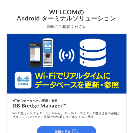
WELCOMの
Android ターミナルソリューション
気軽にご相談ください
HTからデータベース更新・参照
DB Bredge Manager™
Wi-Fi対応ハンディターミナルから、データベースにデータ書き込みや参照が
行えるミドルウェア。現場での作業をリアルタイムに反映。
arrow_circle_right
詳細を見る