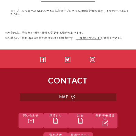
※：プリンタ専用のWELCOM 5年安心保守プログラムは保証対象が異なりますのでご確認く
ださい。
※改良の為、予告無く外観・仕様を変更する場合があります。
※各製品名・社名は該当各社の商標又は登録商標です。
［ 商標について ］
も参照ください。
CONTACT
pin_drop
MAP
問い合わせ
見積もり
注文
無料デモ機貸
mail
description
description
出
edit_square
資料請求
技術サポート