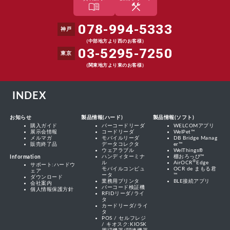
menu_book
construction
078-994-5333
神戸
（中部地方より西のお客様）
03-5295-7250
東京
（関東地方より東のお客様）
INDEX
お知らせ
製品情報(ハード)
製品情報(ソフト)
購入ガイド
バーコードリーダ
WELCOMアプリ
展示会情報
コードリーダ
WelPet™
メルマガ
モバイルリーダ
DB Bridge Manag
販売終了品
データコレクタ
er™
ウェアラブル
WelThings®
ハンディターミナ
棚おろっぴ™
Information
®
ル
AirOCR
Edge
サポート:ハードウ
モバイルコンピュ
OCR de まもる君
ェア
ータ
™
ダウンロード
業務用プリンタ
BLE接続アプリ
会社案内
バーコード検証機
個人情報保護方針
RFIDリーダ/ライ
タ
カードリーダ/ライ
タ
POS / セルフレジ
/ キオスク:KIOSK