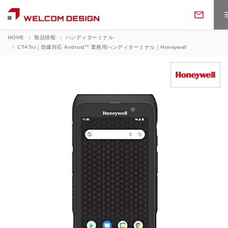
HOME
製品情報
ハンディターミナル
CT47ni｜防爆対応 Android™ 業務用ハンディターミナル｜Honeywell
製品情報
製品カテゴリ
ソフトウェア
バーコードリーダ
定置・固定・組込リーダ
サポート
ソフトウェア一覧
WELCOMアプリ
ハンディターミナル
データコレクタ
ダウンロード
保守・アフターサービス
修理について
業務・用途から探す
お問い合わせ
ウェアラブルリーダ
RFIDリーダライタ
取説・プログラムDL
カタログDL
返品・交換
ソフトウェアサポート
データ収集
在庫管理
フォームでのお問い合わせ
決済・POS端末
カードリーダ
会社案内
ニュース・トピックス
購入ガイド
展示会情報
評価用アプリDL
WELCOMアプリDL