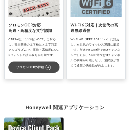
ソロモンOCR対応
Wi-Fi 6E対応｜次世代の高
高速・高精度な文字認識
速無線通信
CT47niは「ソロモンOCR」に対応
Wi-Fi 6E（IEEE 802.11ax）に対応
し、独自開発の文字検出と文字判定
し、次世代のワイヤレス運用に最適
アルゴリズムで、高速・高精度にOC
です。従来の5GHz帯では2チャンネ
Rフォントの読み取りが可能です。
ルでしたが、6GHz帯では3チャンネ
ルの利用が可能となり、選択肢が増
arrow_circle_right
えて通信の快適性が向上します。
ソロモンOCRの詳細
Honeywell 関連アプリケーション