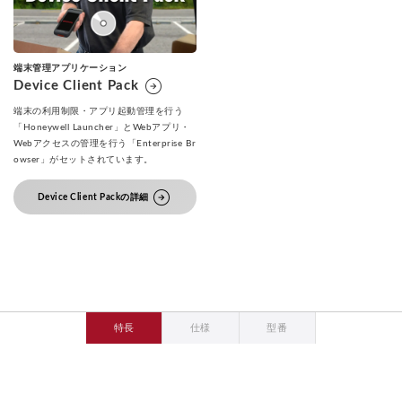
端末管理アプリケーション
arrow_circle_right
Device Client Pack
端末の利用制限・アプリ起動管理を行う
「Honeywell Launcher」とWebアプリ・
Webアクセスの管理を行う「Enterprise Br
owser」がセットされています。
arrow_circle_right
Device Client Packの詳細
特長
仕様
型番