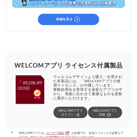
arrow_circle_right
詳細を見る
WELCOMアプリ ライセンス付属製品
ウェルコムデザインより購入・出荷され
た本製品には、「WELCOMアプリの使
用ライセンス」が付属しています。
業務効率化を実現する多彩なアプリの中
から、用途に合わせて最適なものを柔軟
に選択いただけます。
WELCOMアプリ
WELCOMアプリ
login
arrow_circle_right
ログイン
詳細
edit_square
※
WELCOMアプリは
ユーザー登録
が必要です。追加ライセンスが必要なア