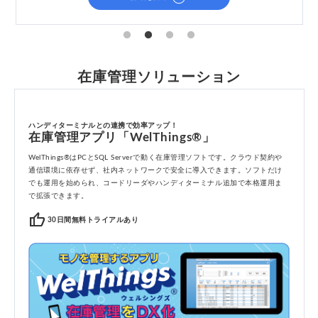
在庫管理ソリューション
ハンディターミナルとの連携で効率アップ！
在庫管理アプリ「WelThings®」
WelThings®はPCとSQL Serverで動く在庫管理ソフトです。クラウド契約や
通信環境に依存せず、社内ネットワークで安全に導入できます。ソフトだけ
でも運用を始められ、コードリーダやハンディターミナル追加で本格運用ま
で拡張できます。
thumb_up
30日間無料トライアルあり