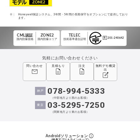
※：
Honeywell保証システム、3年間・5年間の長期保守をオプションにて提供しており
ます。
CML認証
ZONE2
TELEC
R
201-240642
国内防爆規格
国内防爆エリア
技術基準適合証明
気軽にお問い合わせください
問い合わせ
見積もり
注文
無料デモ機貸
mail
description
description
出
edit_square
078-994-5333
神戸
（中部地方より西のお客様）
03-5295-7250
東京
（関東地方より東のお客様）
arrow_circle_down
Androidソリューション
（特典アプリもラインナップ）