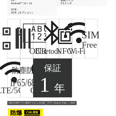
OS：
画面サイズ
メーカーから選ぶ
Android™ 12～16
5.5インチ
CountThings
OCR：
数量カウント
OCR（オプション）
WELCOMアプリ使用ライセンス付属
PTT（Push to Talk）／VoIP