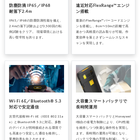
防塵防滴 IP65／IP68
遠近対応FlexRange™エンジ
耐落下2.4m
ン搭載
IP65／IP68の防塵防滴性能を備え、
最新のFlexRange™バーコードエンジ
2.4mの落下試験および3,500回の転
ンを搭載し、8cm〜10mの距離で高
倒試験をクリア。 現場環境における
速かつ高精度の読み取りが可能。作
高い堅牢性を誇ります。
業効率を落とさずシームレスなスキ
ャンを実現します。
Wi-Fi 6E／Bluetooth® 5.3
大容量スマートバッテリで
対応で安定通信
長時間運用
次世代規格Wi-Fi 6E（IEEE 802.11a
大容量スマートバッテリとHoneywel
x）とBluetooth® 5.3に対応。多数
l独自の省電力制御により、CPU性能
のデバイスが同時接続される環境で
を維持しつつ快適な操作性を実現し
も高速かつ安定した通信を維持し、
ます。長時間の運用が可能となり、
業務効率を向上させます。
バッテリ交換の手間を削減し、ラン