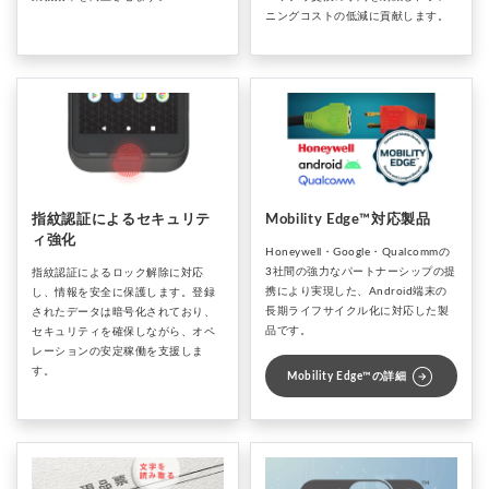
ニングコストの低減に貢献します。
指紋認証によるセキュリテ
Mobility Edge™対応製品
ィ強化
Honeywell・Google・Qualcommの
3社間の強力なパートナーシップの提
指紋認証によるロック解除に対応
携により実現した、Android端末の
し、情報を安全に保護します。登録
長期ライフサイクル化に対応した製
されたデータは暗号化されており、
品です。
セキュリティを確保しながら、オペ
レーションの安定稼働を支援しま
arrow_circle_right
す。
Mobility Edge™の詳細