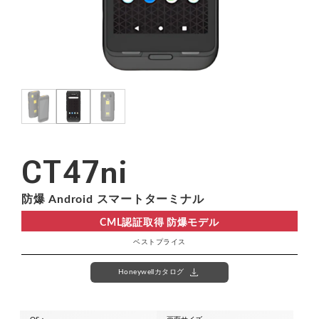
OCR
照合・チェック
お問い合わせ
お見積り依頼
業務用プリンタ
バーコード検証機
数量カウント
画像撮影・収集
資料請求
無料デモ機・貸出
機能・用途から探す
バーコード作成
キーボードウェッジ
注文フォーム
開発・カスタマイズ相談
小売・POS
医療・ヘルスケア
デコーダ
BHT関連
公共・選挙
パスポート読み取り
CT47ni
電話でのお問い合わせ
Honeywell関連
OCR対応
DPM対応
03-5295-7250
防爆 Android スマートターミナル
東京｜関東地方より東のお客様
CML認証取得 防爆モデル
お勧めアプリ
画像エビデンス
iPadと接続スキャナ
ベストプライス
078-994-5333
™
®
WelPet
AirOCR
Edge
神戸｜中部地方より西のお客様
ハンディ業務アプリ
オンデバイスOCR
download
Honeywellカタログ
コスト重視モデル
®
™
WelThings
AirWebApp
在庫管理ソフト
Webデータ収集