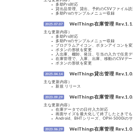
主な更新内容）
多助Pro対応
貸出品管理、貸出、予約のCSVファイル
多助Proのサンプルメニュー収録
WelThings在庫管理 Rev.1.1.
2025.07.07
主な更新内容）
多助Pro対応
多助Proのサンプルメニュー収録
プログラムアイコン、ボタンアイコンを変
ボタンの形状を変更
入出庫、棚卸、発注、引当の入力で任意デ
在庫管理で、入庫、出庫、移動のCSVデ
ボタンの形状を変更
WelThings貸出管理 Rev.1.0.
2025.04.14
主な更新内容）
新規 リリース
WelThings在庫管理 Rev.1.0.
2023.09.29
主な更新内容）
在庫データでの日付入力対応
画面サイズを最大化して終了したときでも
Android、BHTシリーズ、OPH-5000
WelThings在庫管理 Rev.1.0.
2023.06.29