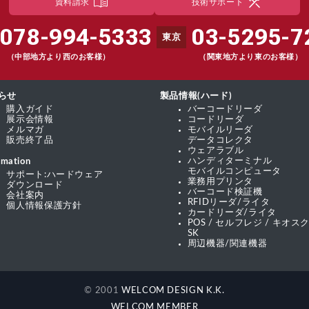
menu_book
construction
資料請求
技術サポート
078-994-5333
03-5295-7
東京
（中部地方より西のお客様）
（関東地方より東のお客様）
らせ
製品情報(ハード)
購入ガイド
バーコードリーダ
展示会情報
コードリーダ
メルマガ
モバイルリーダ
販売終了品
データコレクタ
ウェアラブル
ハンディターミナル
rmation
モバイルコンピュータ
サポート:ハードウェア
業務用プリンタ
ダウンロード
バーコード検証機
会社案内
RFIDリーダ/ライタ
個人情報保護方針
カードリーダ/ライタ
POS / セルフレジ / キオスク
SK
周辺機器/関連機器
© 2001
WELCOM DESIGN K.K.
WELCOM MEMBER