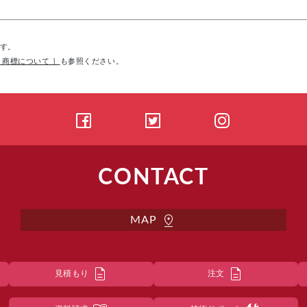
す。
 商標について ］
も参照ください。
CONTACT
pin_drop
MAP
description
description
見積もり
注文