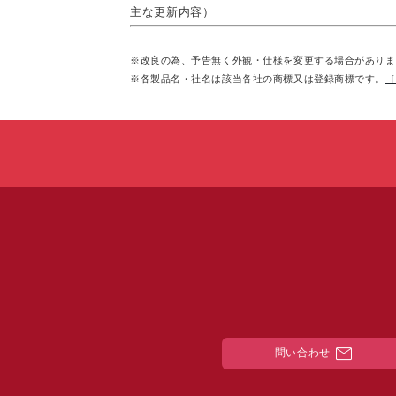
主な更新内容）
新規リリース（パッケージ版）
※改良の為、予告無く外観・仕様を変更する場合がありま
※各製品名・社名は該当各社の商標又は登録商標です。
［
mail
問い合わせ