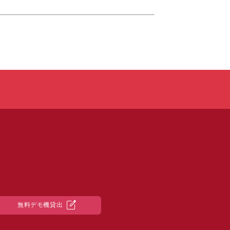
edit_square
無料デモ機貸出