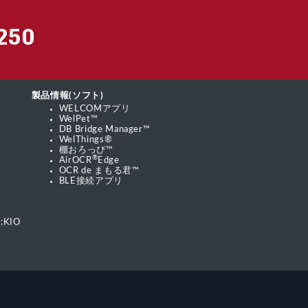
250
製品情報(ソフト)
WELCOMアプリ
WelPet™
DB Bridge Manager™
WelThings®
棚おろっぴ™
®
AirOCR
Edge
OCR de まもる君™
BLE接続アプリ
:KIO