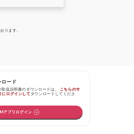
でおります。
ンロード
ムや取扱説明書のダウンロードは、
こちらのサ
リにログインして
ダウンロードしてくださ
arrow_circle_right
OMアプリログイン