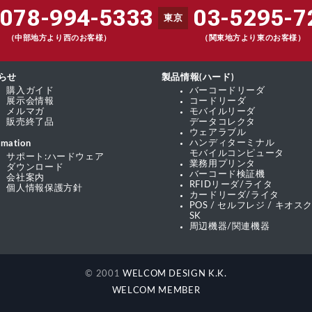
078-994-5333
03-5295-7
東京
（中部地方より西のお客様）
（関東地方より東のお客様）
らせ
製品情報(ハード)
購入ガイド
バーコードリーダ
展示会情報
コードリーダ
メルマガ
モバイルリーダ
販売終了品
データコレクタ
ウェアラブル
ハンディターミナル
rmation
モバイルコンピュータ
サポート:ハードウェア
業務用プリンタ
ダウンロード
バーコード検証機
会社案内
RFIDリーダ/ライタ
個人情報保護方針
カードリーダ/ライタ
POS / セルフレジ / キオスク
SK
周辺機器/関連機器
© 2001
WELCOM DESIGN K.K.
WELCOM MEMBER