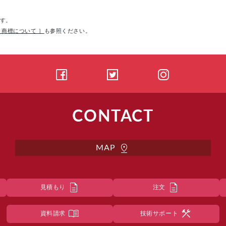
す。
 商標について ］
も参照ください。
CONTACT
pin_drop
MAP
description
description
見積もり
注文
menu_book
construction
資料請求
技術サポート