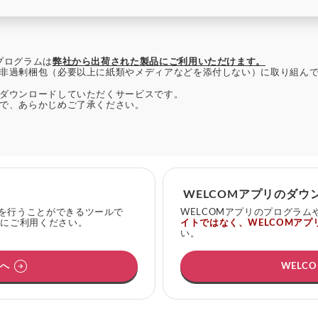
プログラムは
弊社から出荷された製品にご利用いただけます。
非過剰梱包（必要以上に紙類やメディアなどを添付しない）に取り組ん
ダウンロードしていただくサービスです。
で、あらかじめご了承ください。
WELCOMアプリのダウ
を行うことができるツールで
WELCOMアプリのプログラ
発にご利用ください。
イトではなく、WELCOMアプ
い。
arrow_circle_right
へ
WELC