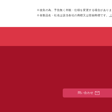
※改良の為、予告無く外観・仕様を変更する場合がありま
※各製品名・社名は該当各社の商標又は登録商標です。
［
mail
問い合わせ