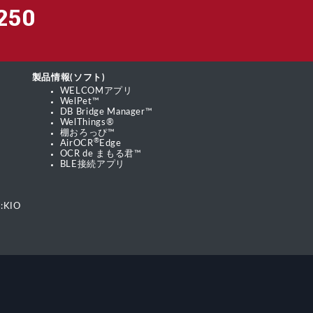
250
製品情報(ソフト)
WELCOMアプリ
WelPet™
DB Bridge Manager™
WelThings®
棚おろっぴ™
®
AirOCR
Edge
OCR de まもる君™
BLE接続アプリ
:KIO