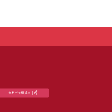
edit_square
無料デモ機貸出